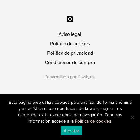
Aviso legal
Política de cookies
Política de privacidad
Condiciones de compra
Desarrollado por
Piwity.es
.
Esta página web utiliza cookies para analizar de forma anónima
y estadística el uso que haces de la web, mejorar los
Patri Segura
contenidos y tu experiencia de navegación. Para más
Hola, ¿En que puedo
información accede a la
Política de cookies
.
ayudarte?
14:19
Aceptar