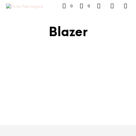
0
0
Blazer
39.99
€
29.99
€
AÑADIR AL CARRITO
AÑADIR AL CARRITO