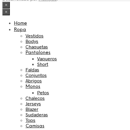
×
×
Home
Ropa
Vestidos
Bodys
Chaquetas
Pantalones
Vaqueros
Short
Faldas
Conjuntos
Abrigos
Monos
Petos
Chalecos
Jerseys
Blazer
Sudaderas
Tops
Camisas