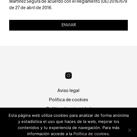
Martínez Segura de acuerdo con el Reglamento (UE) 2016/679
de 27 de abril de 2016.
ENVIAR
T
H
I
S
F
I
E
Aviso legal
L
Política de cookies
D
Política de privacidad
S
Esta página web utiliza cookies para analizar de forma anónima
Condiciones de compra
H
y estadística el uso que haces de la web, mejorar los
Patri Segura
contenidos y tu experiencia de navegación. Para más
O
Hola, ¿En que puedo
Desarrollado por
Piwity.es
.
información accede a la
Política de cookies
.
ayudarte?
U