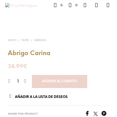
0
0
INICIO
/
ROPA
/
ABRIGOS
Abrigo Carina
38.99
€
AÑADIR AL CARRITO
AÑADIR A LA LISTA DE DESEOS
SHARE THIS PRODUCT