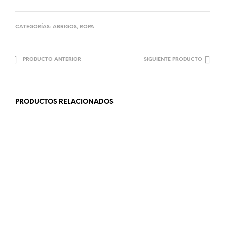
CATEGORÍAS:
ABRIGOS
,
ROPA
PRODUCTO ANTERIOR
SIGUIENTE PRODUCTO
PRODUCTOS RELACIONADOS
12.99
€
22.99
€
AÑADIR AL CARRITO
LEER MÁS