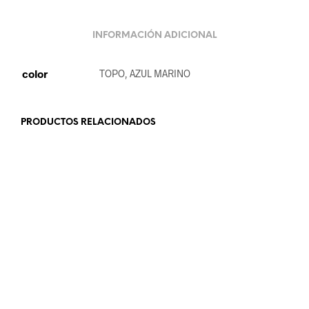
INFORMACIÓN ADICIONAL
color
TOPO, AZUL MARINO
PRODUCTOS RELACIONADOS
19.99
€
18.99
€
LEER MÁS
LEER MÁS
25.99
€
18.99
€