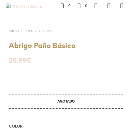
0
0
INICIO
/
ROPA
/
ABRIGOS
Abrigo Paño Básico
25.99
€
AGOTADO
COLOR