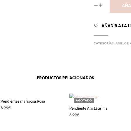
AÑA
AÑADIR A LA L
CATEGORÍAS:
ANILLOS
,
PRODUCTOS RELACIONADOS
Pendientes mariposa Rosa
AGOTADO
Pendiente Aro Lágrima
8.99
€
8.99
€
AÑADIR AL CARRITO
LEER MÁS