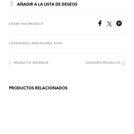
AÑADIR A LA LISTA DE DESEOS
SHARE THIS PRODUCT
CATEGORÍAS:
PANTALONES
,
ROPA
PRODUCTO ANTERIOR
SIGUIENTE PRODUCTO
PRODUCTOS RELACIONADOS
25.99
€
18.99
€
AÑADIR AL CARRITO
LEER MÁS