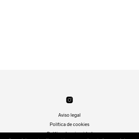
22.99
€
24.99
€
AÑADIR AL CARRITO
LEER MÁS
Aviso legal
Política de cookies
Política de privacidad