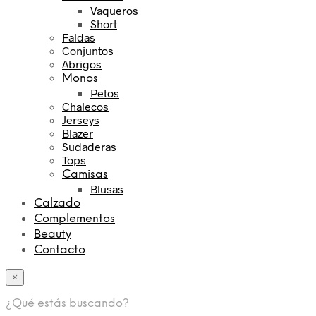
Vaqueros
Short
Faldas
Conjuntos
Abrigos
Monos
Petos
Chalecos
Jerseys
Blazer
Sudaderas
Tops
Camisas
Blusas
Calzado
Complementos
Beauty
Contacto
×
¿Qué estás buscando?