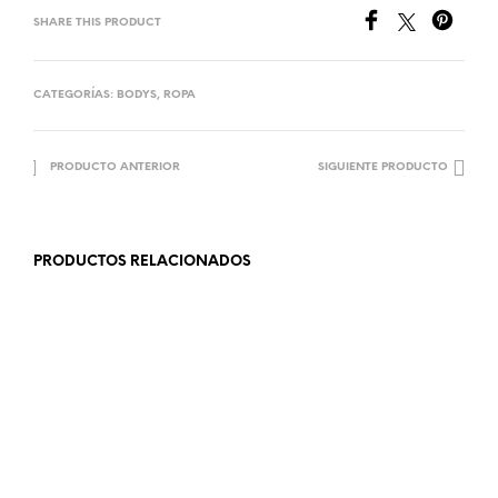
SHARE THIS PRODUCT
CATEGORÍAS:
BODYS
,
ROPA
PRODUCTO ANTERIOR
SIGUIENTE PRODUCTO
PRODUCTOS RELACIONADOS
18.99
€
19.99
€
LEER MÁS
LEER MÁS