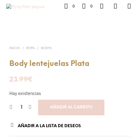
0
0
INICIO
/
ROPA
/
BODYS
Body lentejuelas Plata
23.99
€
Hay existencias
AÑADIR AL CARRITO
AÑADIR A LA LISTA DE DESEOS