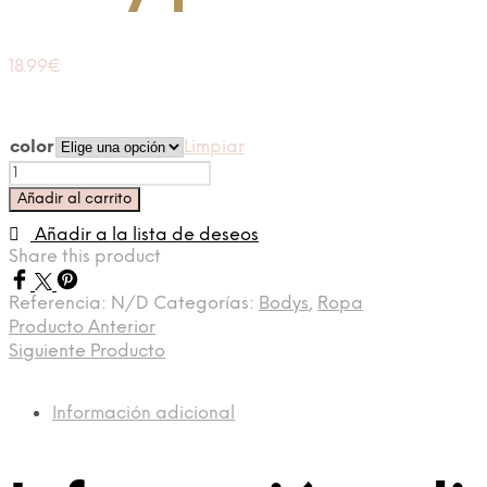
18.99
€
color
Limpiar
Body
pico
Añadir al carrito
licra
cantidad
Añadir a la lista de deseos
Share this product
Referencia:
N/D
Categorías:
Bodys
,
Ropa
Producto Anterior
Siguiente Producto
Información adicional