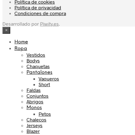
Política de cookies
Política de privacidad
Condiciones de compra
Desarrollado por
Piwity.es
.
×
Home
Ropa
Vestidos
Bodys
Chaquetas
Pantalones
Vaqueros
Short
Faldas
Conjuntos
Abrigos
Monos
Petos
Chalecos
Jerseys
Blazer