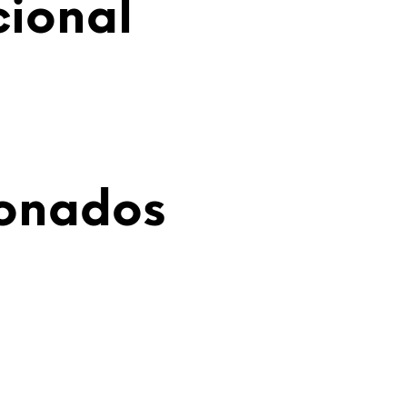
cional
ionados