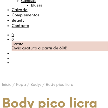
Camisas
Blusas
Calzado
Complementos
Beauty
Contacto
0
0
Carrito
Envío gratuito a partir de 60€
Inicio
/
Ropa
/
Bodys
/
Body pico licra
Body pico licra