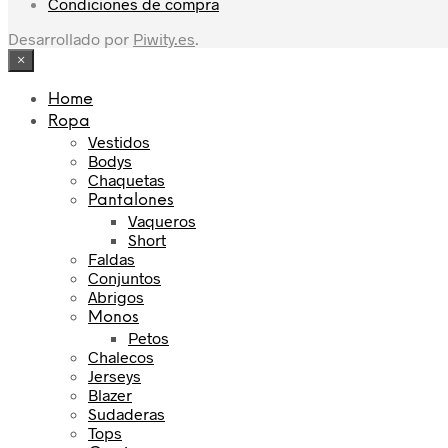
Condiciones de compra
Desarrollado por
Piwity.es
.
×
Home
Ropa
Vestidos
Bodys
Chaquetas
Pantalones
Vaqueros
Short
Faldas
Conjuntos
Abrigos
Monos
Petos
Chalecos
Jerseys
Blazer
Sudaderas
Tops