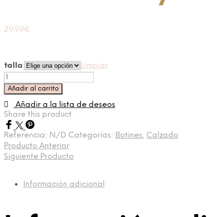
29.99
€
talla
Limpiar
Bota
Military
Añadir al carrito
cantidad
Añadir a la lista de deseos
Share this product
Referencia:
N/D
Categorías:
Botines
,
Calzado
Producto Anterior
Siguiente Producto
Información adicional