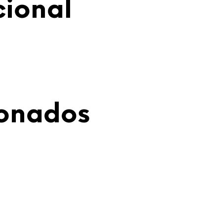
cional
ionados