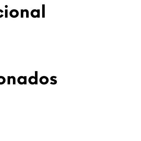
cional
ionados