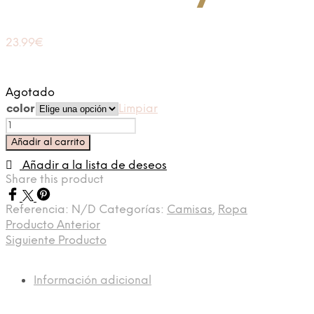
23.99
€
Agotado
color
Limpiar
Camisa
Joya
Añadir al carrito
cantidad
Añadir a la lista de deseos
Share this product
Referencia:
N/D
Categorías:
Camisas
,
Ropa
Producto Anterior
Siguiente Producto
Información adicional