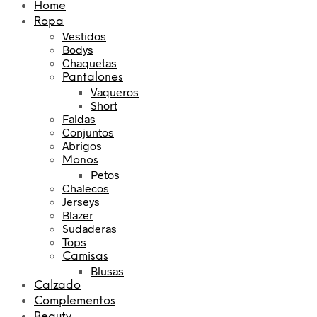
Home
Ropa
Vestidos
Bodys
Chaquetas
Pantalones
Vaqueros
Short
Faldas
Conjuntos
Abrigos
Monos
Petos
Chalecos
Jerseys
Blazer
Sudaderas
Tops
Camisas
Blusas
Calzado
Complementos
Beauty