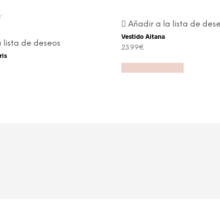
Añadir a la lista de des
Vestido Aitana
a lista de deseos
23.99
€
ris
Añadir al carrito