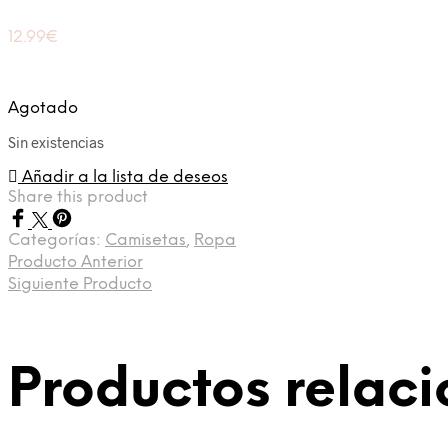
12.99
€
Agotado
Sin existencias
Añadir a la lista de deseos
Share this product
Categorías:
Camisetas
,
Ropa
Producto Anterior
Siguiente Producto
Productos relac