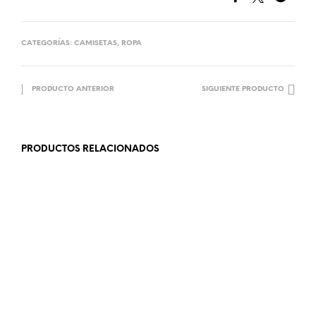
CATEGORÍAS:
CAMISETAS
,
ROPA
PRODUCTO ANTERIOR
SIGUIENTE PRODUCTO
PRODUCTOS RELACIONADOS
36.99
€
32.99
€
SELECCIONAR OPCIONES
AÑADIR AL CARRITO
12.99
€