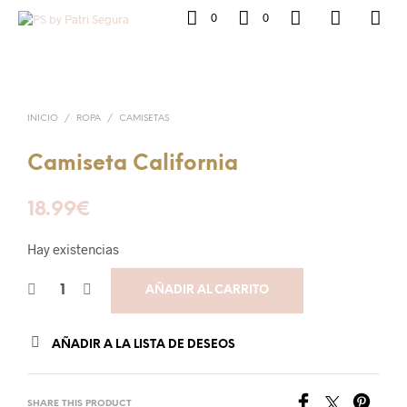
0
0
INICIO
/
ROPA
/
CAMISETAS
Camiseta California
18.99
€
Hay existencias
AÑADIR AL CARRITO
AÑADIR A LA LISTA DE DESEOS
SHARE THIS PRODUCT