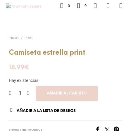
0
0
INICIO
/
ROPA
Camiseta estrella print
18.99
€
Hay existencias
AÑADIR AL CARRITO
AÑADIR A LA LISTA DE DESEOS
SHARE THIS PRODUCT