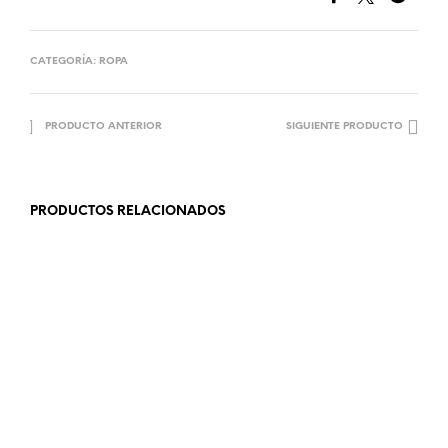
CATEGORÍA:
ROPA
PRODUCTO ANTERIOR
SIGUIENTE PRODUCTO
PRODUCTOS RELACIONADOS
18.99
€
18.99
€
AÑADIR AL CARRITO
LEER MÁS