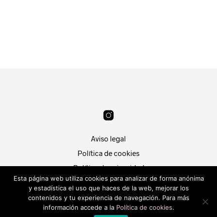
32.99
€
22.99
€
AÑADIR AL CARRITO
LEER MÁS
Aviso legal
Política de cookies
Política de privacidad
Esta página web utiliza cookies para analizar de forma anónima
Condiciones de compra
y estadística el uso que haces de la web, mejorar los
Patri Segura
contenidos y tu experiencia de navegación. Para más
Hola, ¿En que puedo
Desarrollado por
Piwity.es
.
información accede a la
Política de cookies
.
ayudarte?