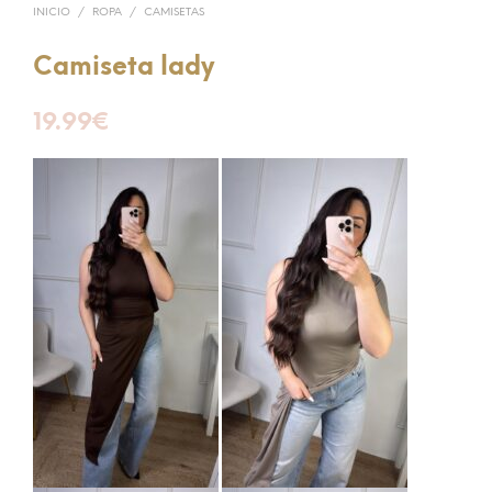
INICIO
/
ROPA
/
CAMISETAS
Camiseta lady
19.99
€