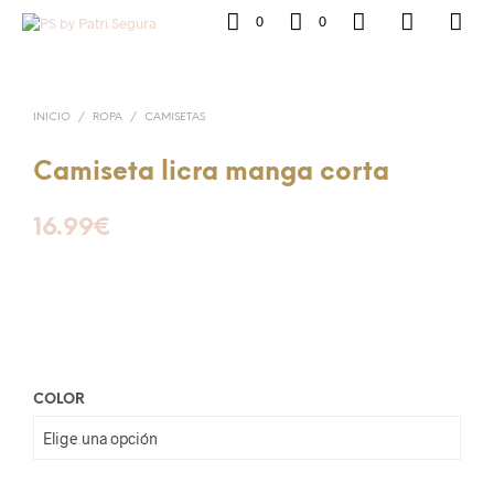
0
0
INICIO
/
ROPA
/
CAMISETAS
Camiseta licra manga corta
16.99
€
COLOR