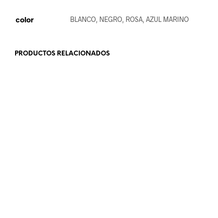
color
BLANCO, NEGRO, ROSA, AZUL MARINO
PRODUCTOS RELACIONADOS
23.99
€
24.99
€
AÑADIR AL CARRITO
AÑADIR AL CARRITO
22.99
€
19.99
€
AÑADIR AL CARRITO
LEER MÁS