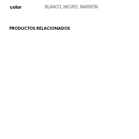
color
BLANCO, NEGRO, MARRÓN
PRODUCTOS RELACIONADOS
19.99
€
18.99
€
SELECCIONAR OPCIONES
AÑADIR AL CARRITO
18.99
€
19.99
€
AÑADIR AL CARRITO
LEER MÁS