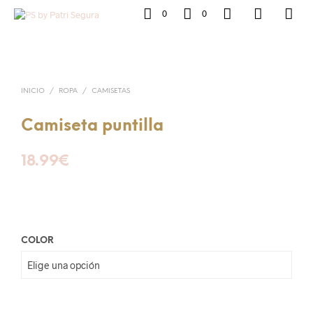
0
0
INICIO
/
ROPA
/
CAMISETAS
Camiseta puntilla
18.99
€
COLOR