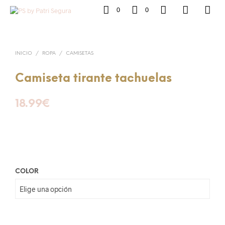
0
0
INICIO
/
ROPA
/
CAMISETAS
Camiseta tirante tachuelas
18.99
€
COLOR