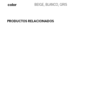
color
BEIGE, BLANCO, GRIS
PRODUCTOS RELACIONADOS
24.99
€
18.99
€
AÑADIR AL CARRITO
LEER MÁS
19.99
€
22.99
€
LEER MÁS
AÑADIR AL CARRITO