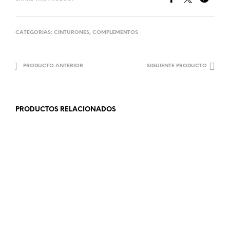
CATEGORÍAS:
CINTURONES
,
COMPLEMENTOS
PRODUCTO ANTERIOR
SIGUIENTE PRODUCTO
PRODUCTOS RELACIONADOS
13.99
€
8.99
€
AÑADIR AL CARRITO
AÑADIR AL CARRITO