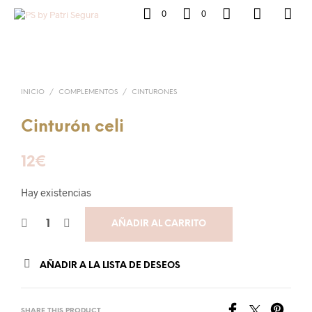
0
0
INICIO
/
COMPLEMENTOS
/
CINTURONES
Cinturón celi
12
€
Hay existencias
AÑADIR AL CARRITO
AÑADIR A LA LISTA DE DESEOS
SHARE THIS PRODUCT