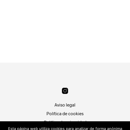
8.99
€
6.99
€
LEER MÁS
AÑADIR AL CARRITO
Aviso legal
Política de cookies
Política de privacidad
Esta página web utiliza cookies para analizar de forma anónima