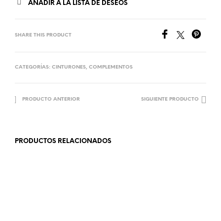
AÑADIR A LA LISTA DE DESEOS
SHARE THIS PRODUCT
CATEGORÍAS:
CINTURONES
,
COMPLEMENTOS
PRODUCTO ANTERIOR
SIGUIENTE PRODUCTO
PRODUCTOS RELACIONADOS
11.99
€
8.99
€
AÑADIR AL CARRITO
LEER MÁS