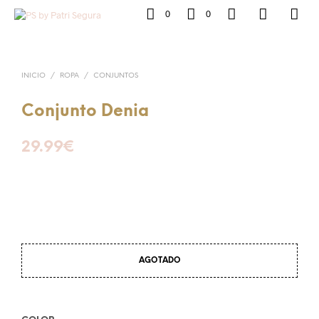
0
0
INICIO
/
ROPA
/
CONJUNTOS
Conjunto Denia
29.99
€
AGOTADO