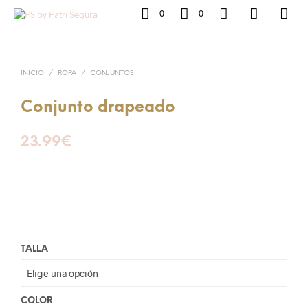
0
0
INICIO
/
ROPA
/
CONJUNTOS
Conjunto drapeado
23.99
€
TALLA
COLOR