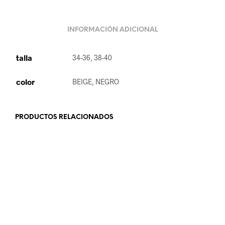
INFORMACIÓN ADICIONAL
talla
34-36, 38-40
color
BEIGE, NEGRO
PRODUCTOS RELACIONADOS
18.99
€
9.99
€
AÑADIR AL CARRITO
LEER MÁS