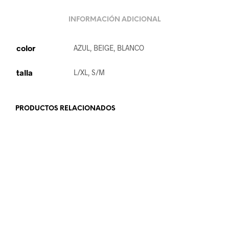
INFORMACIÓN ADICIONAL
color
AZUL, BEIGE, BLANCO
talla
L/XL, S/M
PRODUCTOS RELACIONADOS
19.99
€
23.99
€
SELECCIONAR OPCIONES
AÑADIR AL CARRITO