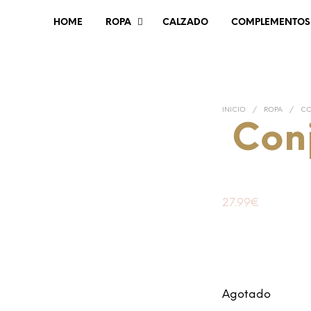
HOME
ROPA
CALZADO
COMPLEMENTOS
INICIO
/
ROPA
/
CO
Conj
27.99
€
Agotado