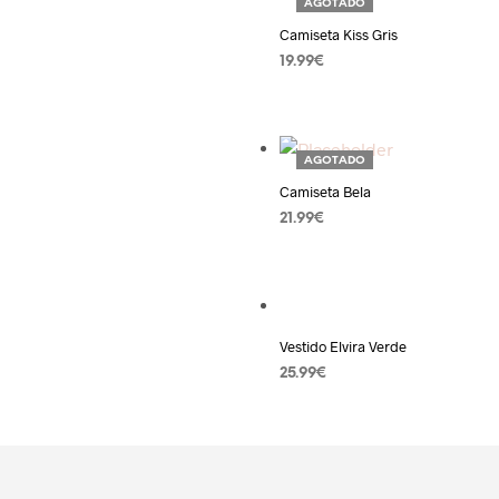
AGOTADO
Camiseta Kiss Gris
19.99
€
LEER MÁS
Añadir a la lista de deseos
AGOTADO
Camiseta Bela
21.99
€
LEER MÁS
Añadir a la lista de deseos
Vestido Elvira Verde
25.99
€
AÑADIR AL CARRITO