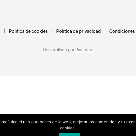
l
Política de cookies
Política de privacidad
Condiciones
Desarrollado por
Piwity.es
.
estadística el uso que haces de la web, mejorar los contenidos y tu exp
cookies
.