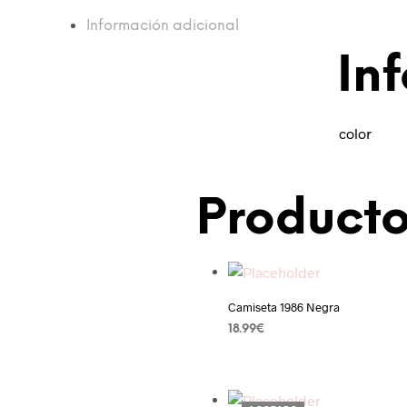
Información adicional
In
color
Producto
Añadir a la lista de deseos
Camiseta 1986 Negra
18.99
€
AÑADIR AL CARRITO
Añadir a la lista de deseos