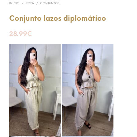
INICIO
/
ROPA
/
CONJUNTOS
Conjunto lazos diplomático
28.99
€