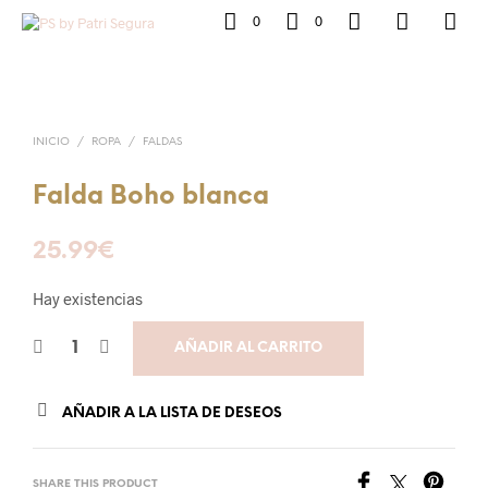
0
0
INICIO
/
ROPA
/
FALDAS
Falda Boho blanca
25.99
€
Hay existencias
AÑADIR AL CARRITO
AÑADIR A LA LISTA DE DESEOS
SHARE THIS PRODUCT