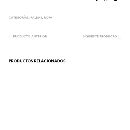
CATEGORÍAS:
FALDAS
,
ROPA
PRODUCTO ANTERIOR
SIGUIENTE PRODUCTO
PRODUCTOS RELACIONADOS
18.99
€
19.99
€
AÑADIR AL CARRITO
LEER MÁS