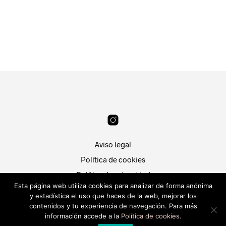
22.99
€
24.99
€
LEER MÁS
LEER MÁS
Aviso legal
Política de cookies
Política de privacidad
Esta página web utiliza cookies para analizar de forma anónima
Condiciones de compra
y estadística el uso que haces de la web, mejorar los
Patri Segura
contenidos y tu experiencia de navegación. Para más
Hola, ¿En que puedo
Desarrollado por
Piwity.es
.
información accede a la
Política de cookies
.
ayudarte?