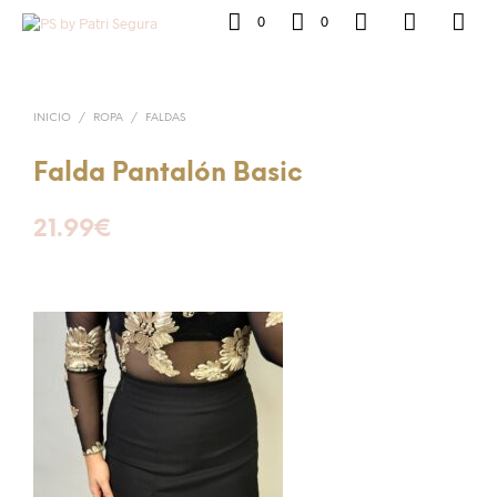
0
0
INICIO
/
ROPA
/
FALDAS
Falda Pantalón Basic
21.99
€