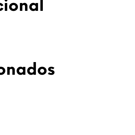
cional
ionados