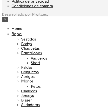
Política de privacidad
Condiciones de compra
Desarrollado por
Piwity.es
.
×
Home
Ropa
Vestidos
Bodys
Chaquetas
Pantalones
Vaqueros
Short
Faldas
Conjuntos
Abrigos
Monos
Petos
Chalecos
Jerseys
Blazer
Sudaderas