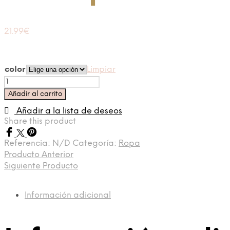
21.99
€
color
Limpiar
Falda
pareo
Añadir al carrito
cantidad
Añadir a la lista de deseos
Share this product
Referencia:
N/D
Categoría:
Ropa
Producto Anterior
Siguiente Producto
Información adicional