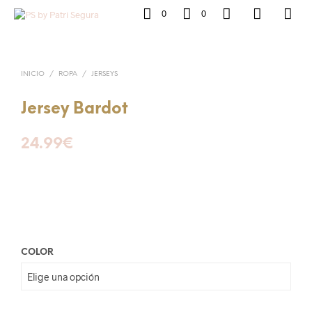
0
0
INICIO
/
ROPA
/
JERSEYS
Jersey Bardot
24.99
€
COLOR