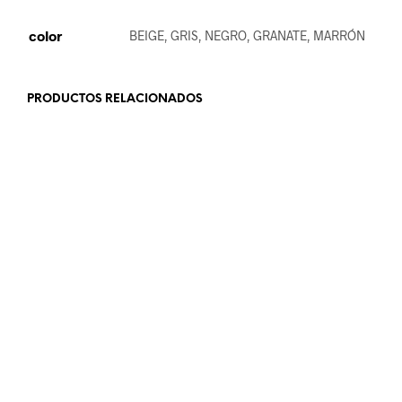
color
BEIGE, GRIS, NEGRO, GRANATE, MARRÓN
PRODUCTOS RELACIONADOS
22.99
€
21.99
€
LEER MÁS
LEER MÁS
18.99
€
24.99
€
LEER MÁS
AÑADIR AL CARRITO