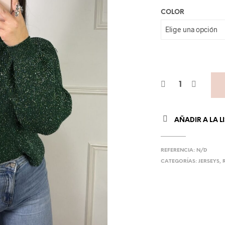
COLOR
AÑADIR A LA L
REFERENCIA:
N/D
CATEGORÍAS:
JERSEYS
,