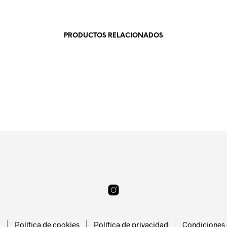
PRODUCTOS RELACIONADOS
19.99
€
21.99
€
SELECCIONAR OPCIONES
LEER MÁS
l
Política de cookies
Política de privacidad
Condiciones