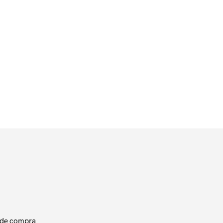
24.99
€
AÑADIR AL CARRITO
 de compra