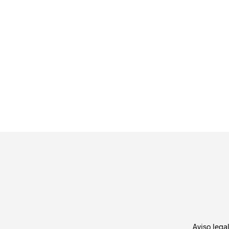
19.99
€
LEER MÁS
Aviso lega