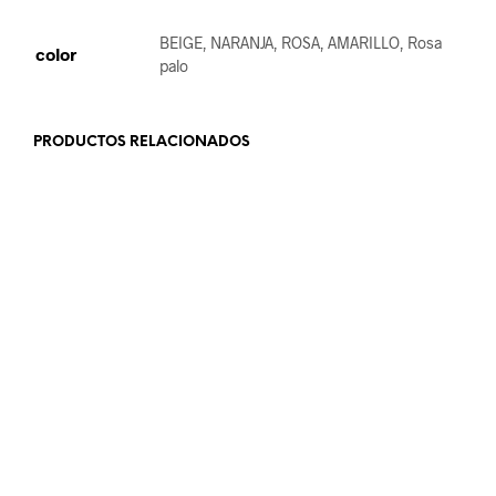
BEIGE, NARANJA, ROSA, AMARILLO, Rosa
color
palo
PRODUCTOS RELACIONADOS
18.99
€
22.99
€
AÑADIR AL CARRITO
AÑADIR AL CARRITO
19.99
€
18.99
€
SELECCIONAR OPCIONES
AÑADIR AL CARRITO