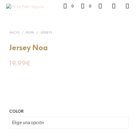
0
0
INICIO
/
ROPA
/
JERSEYS
Jersey Noa
19.99
€
COLOR