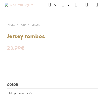
0
0
INICIO
/
ROPA
/
JERSEYS
Jersey rombos
23.99
€
COLOR