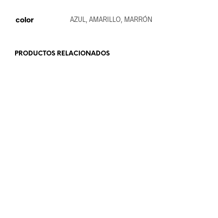
color
AZUL, AMARILLO, MARRÓN
PRODUCTOS RELACIONADOS
18.99
€
22.99
€
AÑADIR AL CARRITO
LEER MÁS
19.99
€
19.99
€
SELECCIONAR OPCIONES
LEER MÁS