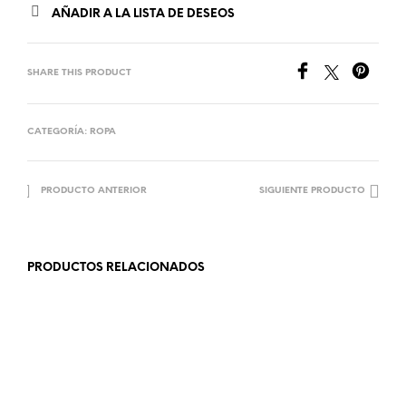
AÑADIR A LA LISTA DE DESEOS
SHARE THIS PRODUCT
CATEGORÍA:
ROPA
PRODUCTO ANTERIOR
SIGUIENTE PRODUCTO
PRODUCTOS RELACIONADOS
23.99
€
36.99
€
AÑADIR AL CARRITO
SELECCIONAR OPCIONES