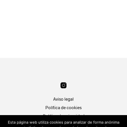
19.99
€
18.99
€
SELECCIONAR OPCIONES
LEER MÁS
Aviso legal
Política de cookies
Política de privacidad
Esta página web utiliza cookies para analizar de forma anónima
Condiciones de compra