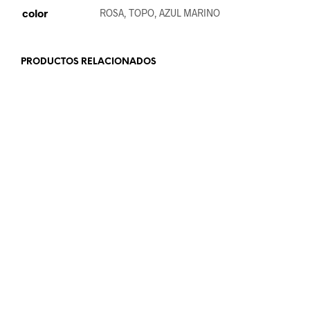
color
ROSA, TOPO, AZUL MARINO
PRODUCTOS RELACIONADOS
25.99
€
24.99
€
AÑADIR AL CARRITO
AÑADIR AL CARRITO
18.99
€
18.99
€
AÑADIR AL CARRITO
LEER MÁS