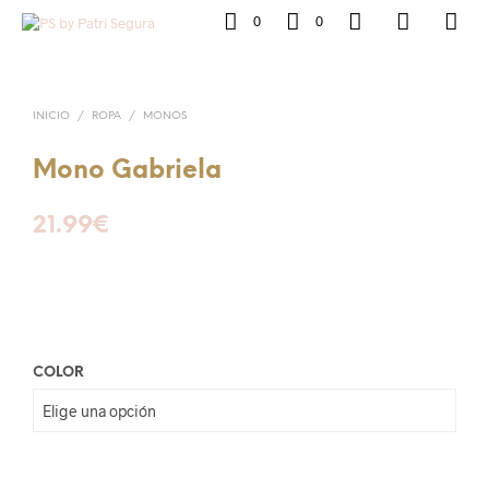
0
0
INICIO
/
ROPA
/
MONOS
Mono Gabriela
21.99
€
COLOR