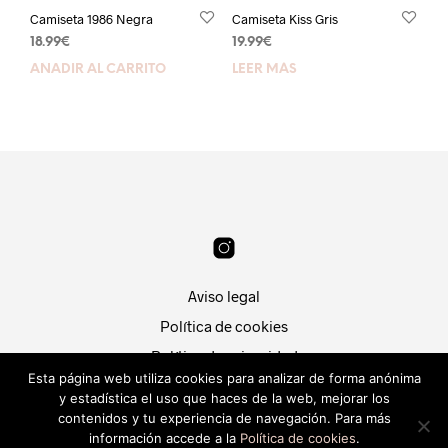
Camiseta 1986 Negra
Camiseta Kiss Gris
18.99
€
19.99
€
AÑADIR AL CARRITO
LEER MÁS
Aviso legal
Política de cookies
Política de privacidad
Esta página web utiliza cookies para analizar de forma anónima
Condiciones de compra
y estadística el uso que haces de la web, mejorar los
Patri Segura
contenidos y tu experiencia de navegación. Para más
Hola, ¿En que puedo
Desarrollado por
Piwity.es
.
información accede a la
Política de cookies
.
ayudarte?