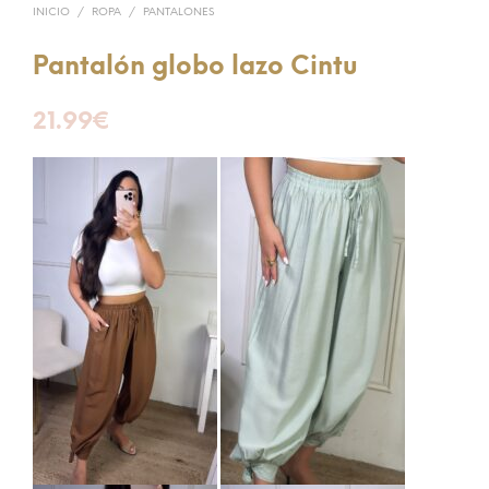
INICIO
/
ROPA
/
PANTALONES
Pantalón globo lazo Cintu
21.99
€