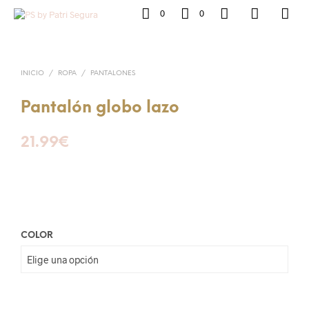
0
0
INICIO
/
ROPA
/
PANTALONES
Pantalón globo lazo
21.99
€
COLOR