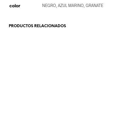
color
NEGRO, AZUL MARINO, GRANATE
PRODUCTOS RELACIONADOS
18.99
€
19.99
€
LEER MÁS
LEER MÁS
32.99
€
24.99
€
AÑADIR AL CARRITO
AÑADIR AL CARRITO