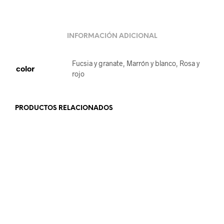
INFORMACIÓN ADICIONAL
Fucsia y granate, Marrón y blanco, Rosa y
color
rojo
PRODUCTOS RELACIONADOS
23.99
€
24.99
€
AÑADIR AL CARRITO
AÑADIR AL CARRITO