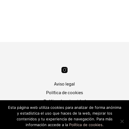
36.99
€
19.99
€
SELECCIONAR OPCIONES
LEER MÁS
Aviso legal
Política de cookies
Política de privacidad
Esta página web utiliza cookies para analizar de forma anónima
Condiciones de compra
y estadística el uso que haces de la web, mejorar los
contenidos y tu experiencia de navegación. Para más
Patri Segura
Desarrollado por
Piwity.es
.
información accede a la
Política de cookies
.
Déjanos tu mensaje.