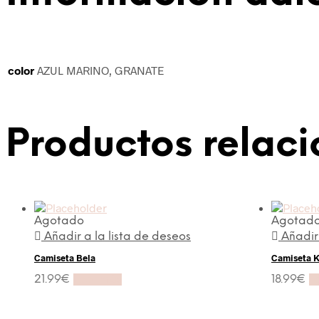
color
AZUL MARINO, GRANATE
Productos relac
Agotado
Agotad
Añadir a la lista de deseos
Añadir
Camiseta Bela
Camiseta K
21.99
€
Leer más
18.99
€
L