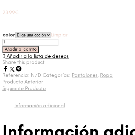
23.99
€
color
Limpiar
Pantalón
lunares
Añadir al carrito
Cintu
Añadir a la lista de deseos
cantidad
Share this product
Referencia:
N/D
Categorías:
Pantalones
,
Ropa
Producto Anterior
Siguiente Producto
Información adicional
Información adi