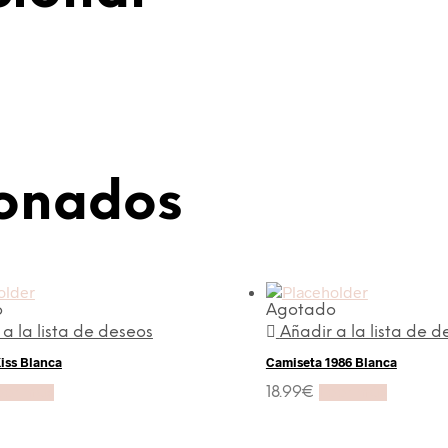
ionados
o
Agotado
 a la lista de deseos
Añadir a la lista de d
iss Blanca
Camiseta 1986 Blanca
eer más
18.99
€
Leer más