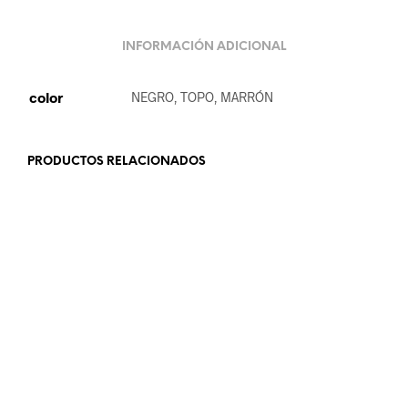
INFORMACIÓN ADICIONAL
color
NEGRO, TOPO, MARRÓN
PRODUCTOS RELACIONADOS
36.99
€
19.99
€
SELECCIONAR OPCIONES
LEER MÁS
18.99
€
21.99
€