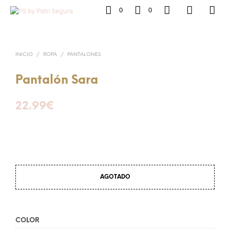
0
0
INICIO
/
ROPA
/
PANTALONES
Pantalón Sara
22.99
€
AGOTADO
COLOR