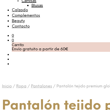
Camisas
Blusas
Calzado
Complementos
Beauty
Contacto
0
0
Carrito
Envío gratuito a partir de 60€
Inicio
/
Ropa
/
Pantalones
/
Pantalón tejido premium gl
Pantalón tejido