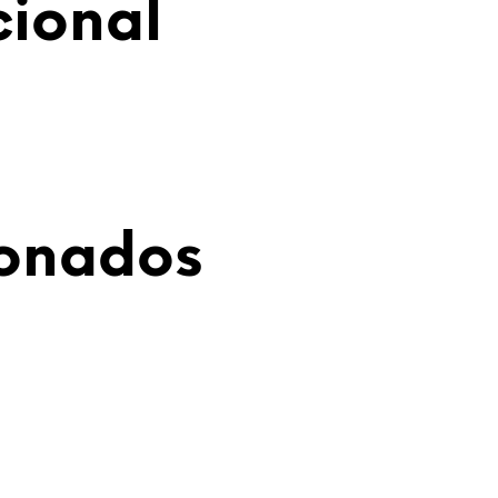
cional
ionados