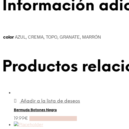
Información adi
color
AZUL, CREMA, TOPO, GRANATE, MARRÓN
Productos relac
Añadir a la lista de deseos
Bermuda Botones Negra
19.99
€
Seleccionar opciones