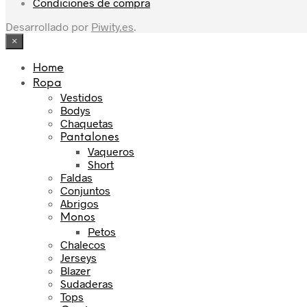
Condiciones de compra
Desarrollado por
Piwity.es
.
×
Home
Ropa
Vestidos
Bodys
Chaquetas
Pantalones
Vaqueros
Short
Faldas
Conjuntos
Abrigos
Monos
Petos
Chalecos
Jerseys
Blazer
Sudaderas
Tops