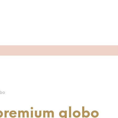
obo
 premium globo