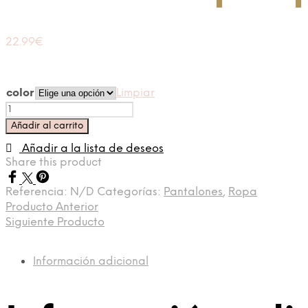
22.99
€
color
Limpiar
Pantalón
tejido
Añadir al carrito
premium
globo
Añadir a la lista de deseos
cantidad
Share this product
Referencia:
N/D
Categorías:
Pantalones
,
Ropa
Producto Anterior
Siguiente Producto
Información adicional