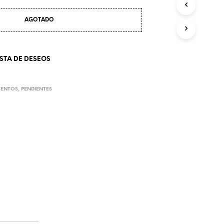
U
C
T
AGOTADO
O
S
E
N
ISTA DE DESEOS
E
L
C
ENTOS
,
PENDIENTES
A
R
R
I
T
O
.