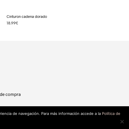
Cinturon cadena dorado
18.99
€
LEER MÁS
 de compra
eriencia de navegación. Para más información accede a la
Política de