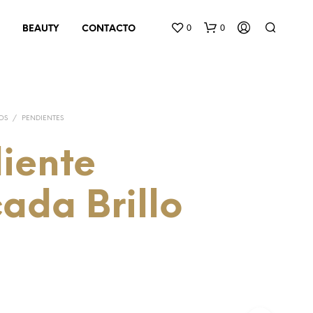
0
0
BEAUTY
CONTACTO
OS
/
PENDIENTES
iente
ada Brillo
N
O
H
A
Y
P
R
O
D