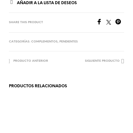
AÑADIR A LA LISTA DE DESEOS
SHARE THIS PRODUCT
CATEGORÍAS:
COMPLEMENTOS
,
PENDIENTES
PRODUCTO ANTERIOR
SIGUIENTE PRODUCTO
PRODUCTOS RELACIONADOS
12.99
€
6.99
€
AÑADIR AL CARRITO
AÑADIR AL CARRITO