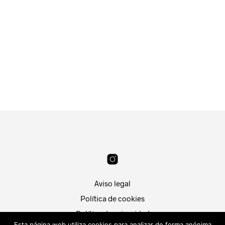
11.99
€
21
€
AÑADIR AL CARRITO
AÑADIR AL CARRITO
Aviso legal
Política de cookies
Política de privacidad
Esta página web utiliza cookies para analizar de forma anónima