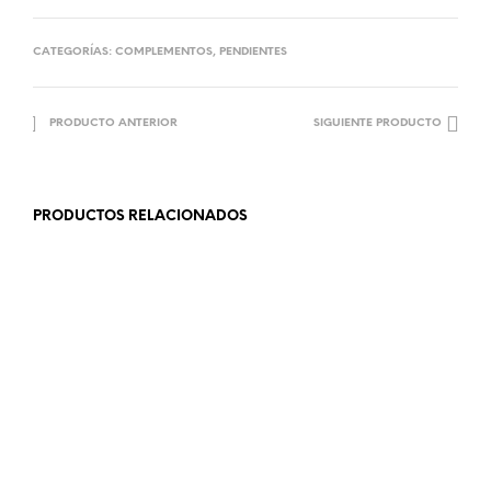
CATEGORÍAS:
COMPLEMENTOS
,
PENDIENTES
PRODUCTO ANTERIOR
SIGUIENTE PRODUCTO
PRODUCTOS RELACIONADOS
8.99
€
12.99
€
AÑADIR AL CARRITO
AÑADIR AL CARRITO
13.99
€