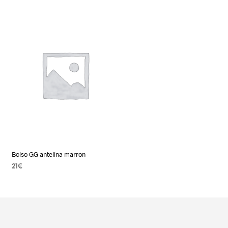
Bolso GG antelina marron
21
€
AÑADIR AL CARRITO