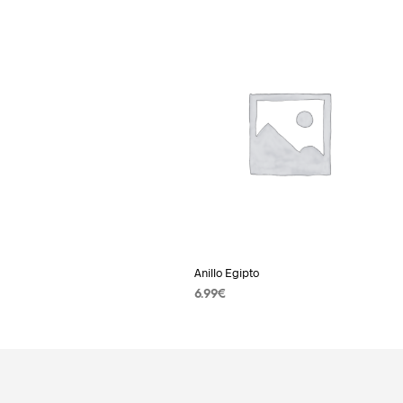
Anillo Egipto
6.99
€
AÑADIR AL CARRITO