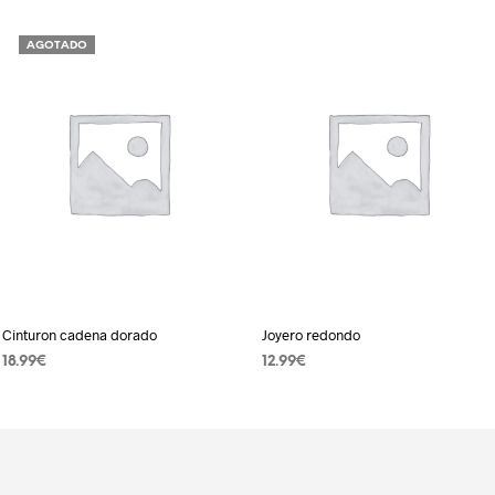
AGOTADO
Cinturon cadena dorado
Joyero redondo
18.99
€
12.99
€
LEER MÁS
AÑADIR AL CARRITO