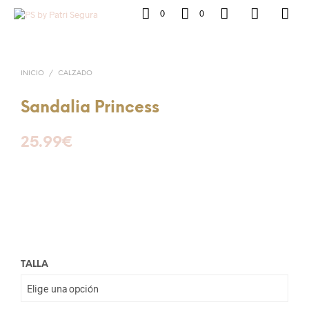
0
0
INICIO
/
CALZADO
Sandalia Princess
25.99
€
TALLA