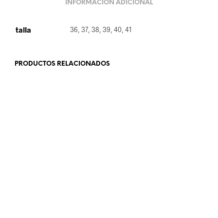
INFORMACIÓN ADICIONAL
talla
36, 37, 38, 39, 40, 41
PRODUCTOS RELACIONADOS
28.99
€
24.99
€
SELECCIONAR OPCIONES
SELECCIONAR OPCIONES
19.99
€
39.99
€
SELECCIONAR OPCIONES
SELECCIONAR OPCIONES