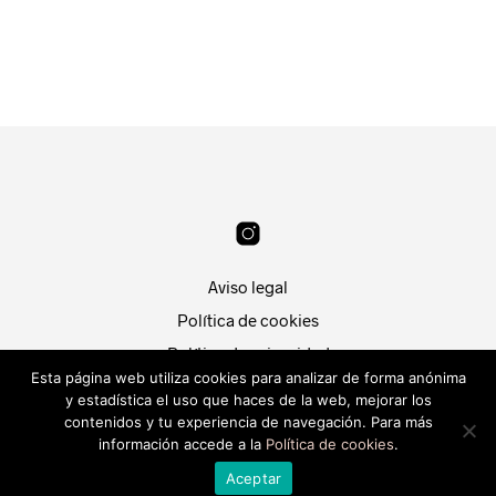
AÑADIR AL CARRITO
LEER MÁS
Aviso legal
Política de cookies
Política de privacidad
Esta página web utiliza cookies para analizar de forma anónima
Condiciones de compra
y estadística el uso que haces de la web, mejorar los
contenidos y tu experiencia de navegación. Para más
Patri Segura
Desarrollado por
Piwity.es
.
información accede a la
Política de cookies
.
Déjanos tu mensaje.
22:26
Aceptar