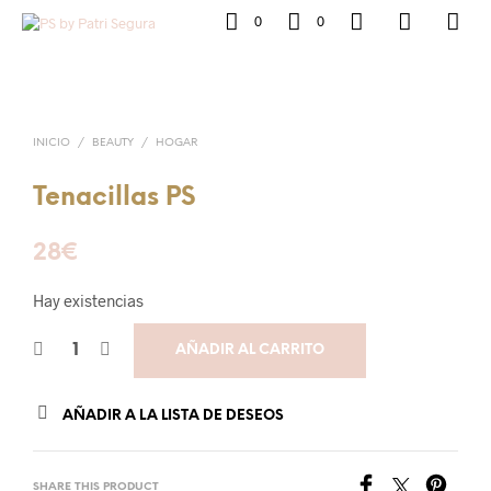
0
0
INICIO
/
BEAUTY
/
HOGAR
Tenacillas PS
28
€
Hay existencias
AÑADIR AL CARRITO
AÑADIR A LA LISTA DE DESEOS
SHARE THIS PRODUCT