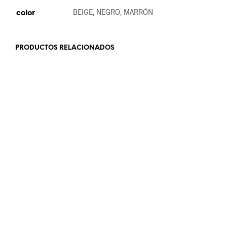
color
BEIGE, NEGRO, MARRÓN
PRODUCTOS RELACIONADOS
25.99
€
18.99
€
AÑADIR AL CARRITO
LEER MÁS
23.99
€
18.99
€
AÑADIR AL CARRITO
LEER MÁS