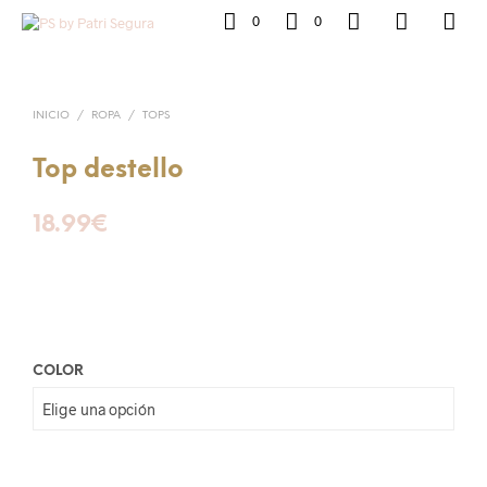
0
0
INICIO
/
ROPA
/
TOPS
Top destello
18.99
€
COLOR