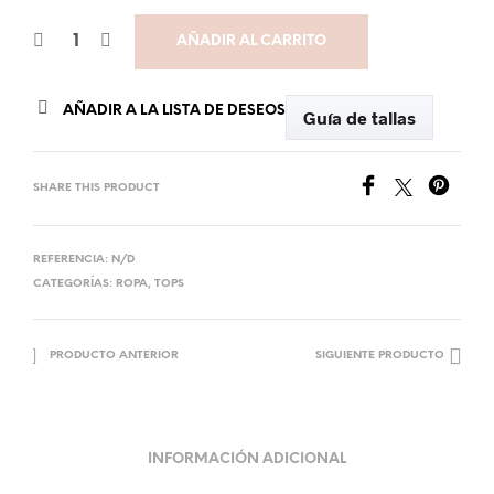
AÑADIR AL CARRITO
AÑADIR A LA LISTA DE DESEOS
Guía de tallas
SHARE THIS PRODUCT
REFERENCIA:
N/D
CATEGORÍAS:
ROPA
,
TOPS
PRODUCTO ANTERIOR
SIGUIENTE PRODUCTO
INFORMACIÓN ADICIONAL