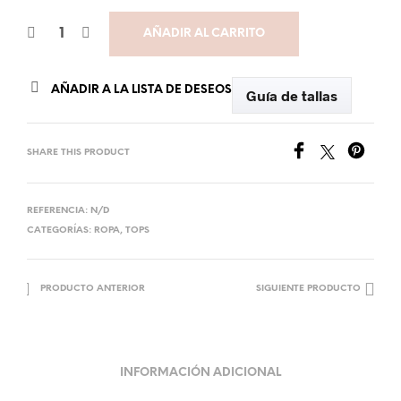
AÑADIR AL CARRITO
AÑADIR A LA LISTA DE DESEOS
Guía de tallas
SHARE THIS PRODUCT
REFERENCIA:
N/D
CATEGORÍAS:
ROPA
,
TOPS
PRODUCTO ANTERIOR
SIGUIENTE PRODUCTO
INFORMACIÓN ADICIONAL