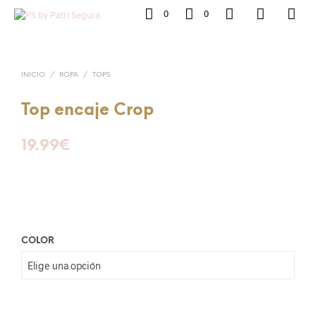
0
0
INICIO
/
ROPA
/
TOPS
Top encaje Crop
19.99
€
COLOR