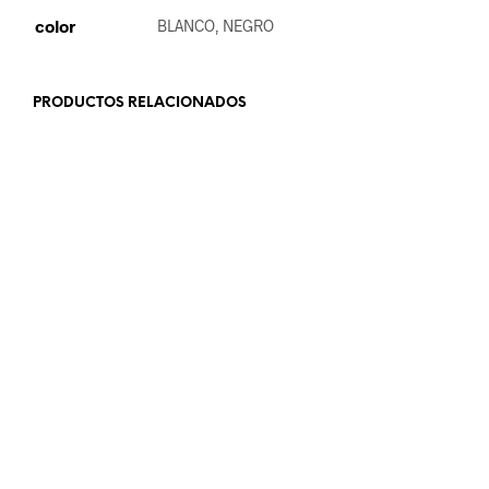
color
BLANCO, NEGRO
PRODUCTOS RELACIONADOS
19.99
€
19.99
€
SELECCIONAR OPCIONES
LEER MÁS
21.99
€
19.99
€
LEER MÁS
LEER MÁS