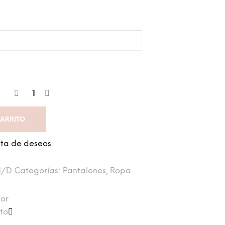
CARRITO
ista de deseos
N/D
Categorías:
Pantalones
,
Ropa
ior
cto