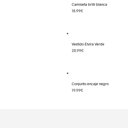
Camiseta brilli blanca
18.99
€
AÑADIR AL CARRITO
Añadir a la lista de deseos
Vestido Elvira Verde
25.99
€
AÑADIR AL CARRITO
Añadir a la lista de deseos
Conjunto encaje negro
19.99
€
SELECCIONAR OPCIONES