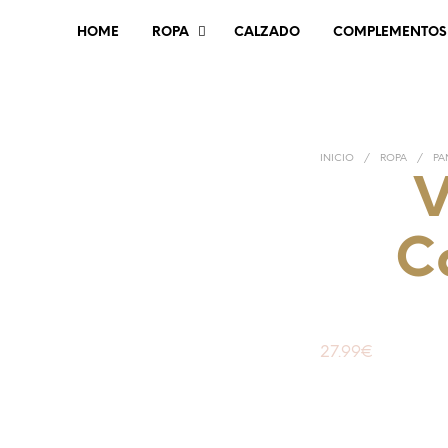
HOME
ROPA
CALZADO
COMPLEMENTOS
INICIO
/
ROPA
/
PA
V
C
27.99
€