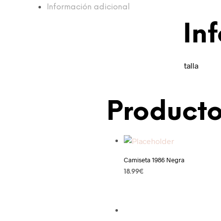
Información adicional
In
talla
Producto
Añadir a la lista de deseos
Camiseta 1986 Negra
18.99
€
AÑADIR AL CARRITO
Añadir a la lista de deseos